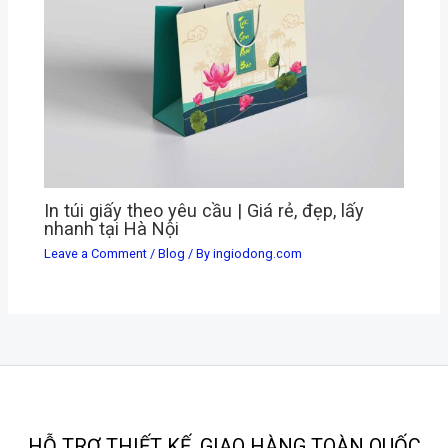
In túi giấy theo yêu cầu | Giá rẻ, đẹp, lấy
nhanh tại Hà Nội
Leave a Comment
/
Blog
/ By
ingiodong.com
HỖ TRỢ THIẾT KẾ, GIAO HÀNG TOÀN QUỐC