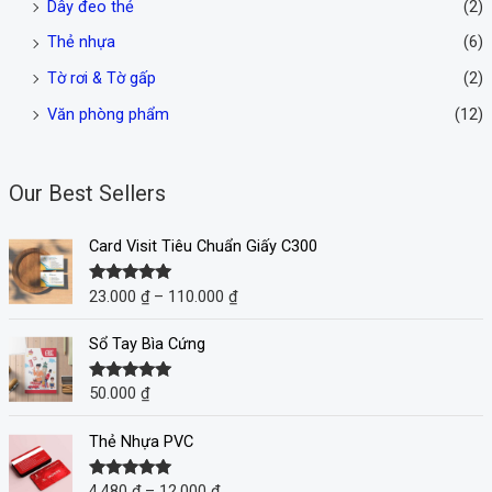
Dây đeo thẻ
(2)
Thẻ nhựa
(6)
Tờ rơi & Tờ gấp
(2)
Văn phòng phẩm
(12)
Our Best Sellers
Card Visit Tiêu Chuẩn Giấy C300
23.000
₫
–
110.000
₫
Được xếp
hạng
5.00
5
sao
Sổ Tay Bìa Cứng
50.000
₫
Được xếp
hạng
5.00
5
sao
Thẻ Nhựa PVC
4.480
₫
–
12.000
₫
Được xếp