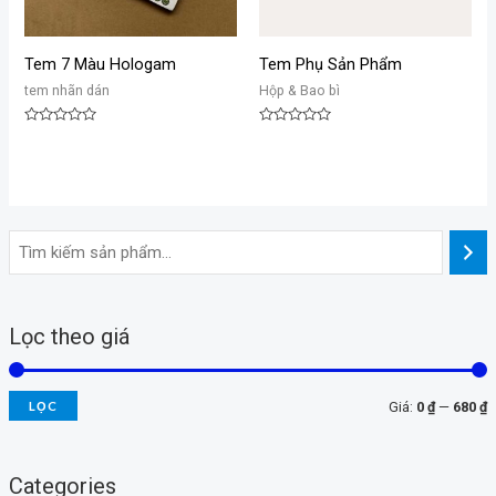
Tem 7 Màu Hologam
Tem Phụ Sản Phẩm
tem nhãn dán
Hộp & Bao bì
Được
Được
xếp
xếp
hạng
hạng
0
0
5
5
sao
sao
Lọc theo giá
LỌC
Giá:
0 ₫
—
680 ₫
i
i
á
á
Categories