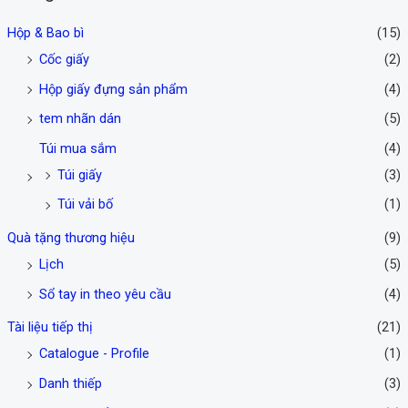
t
c
Hộp & Bao bì
(15)
h
a
Cốc giấy
(2)
ấ
o
Hộp giấy đựng sản phẩm
(4)
p
n
n
h
tem nhãn dán
(5)
h
ấ
Túi mua sắm
(4)
ấ
t
Túi giấy
(3)
t
Túi vải bố
(1)
Quà tặng thương hiệu
(9)
Lịch
(5)
Sổ tay in theo yêu cầu
(4)
Tài liệu tiếp thị
(21)
Catalogue - Profile
(1)
Danh thiếp
(3)