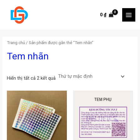
Skip
to
0
₫
MAI
content
MEN
Trang chủ
/ Sản phẩm được gắn thẻ “Tem nhãn”
Tem nhãn
Hiển thị tất cả 2 kết quả