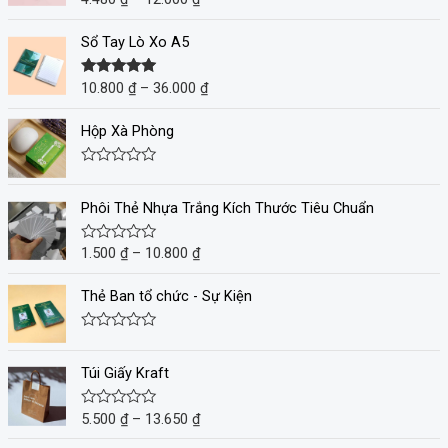
hạng
5.00
5
sao
Sổ Tay Lò Xo A5
10.800
₫
–
36.000
₫
Được xếp
hạng
5.00
5
sao
Hộp Xà Phòng
Đ
ư
ợ
Phôi Thẻ Nhựa Trắng Kích Thước Tiêu Chuẩn
c
x
ế
1.500
₫
–
10.800
₫
Đ
p
ư
h
ợ
ạ
c
Thẻ Ban tổ chức - Sự Kiện
n
x
g
ế
0
p
Đ
5
h
ư
s
ạ
ợ
a
Túi Giấy Kraft
n
c
o
g
x
0
ế
5.500
₫
–
13.650
₫
Đ
5
p
ư
s
h
ợ