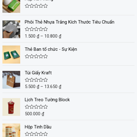
Đ
ư
ợ
Phôi Thẻ Nhựa Trắng Kích Thước Tiêu Chuẩn
c
x
ế
1.500
₫
–
10.800
₫
Đ
p
ư
h
ợ
ạ
c
Thẻ Ban tổ chức - Sự Kiện
n
x
g
ế
0
p
Đ
5
h
ư
s
ạ
ợ
a
Túi Giấy Kraft
n
c
o
g
x
0
ế
5.500
₫
–
13.650
₫
Đ
5
p
ư
s
h
ợ
a
ạ
c
Lịch Treo Tường Block
o
n
x
g
ế
0
p
500.000
₫
Đ
5
h
ư
s
ạ
ợ
a
n
c
Hộp Tinh Dầu
o
g
x
0
ế