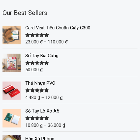
Our Best Sellers
Card Visit Tiêu Chuẩn Giấy C300
23.000
₫
–
110.000
₫
Được xếp
hạng
5.00
5
sao
Sổ Tay Bìa Cứng
50.000
₫
Được xếp
hạng
5.00
5
sao
Thẻ Nhựa PVC
4.480
₫
–
12.000
₫
Được xếp
hạng
5.00
5
sao
Sổ Tay Lò Xo A5
10.800
₫
–
36.000
₫
Được xếp
hạng
5.00
5
sao
Hộp Xà Phòng