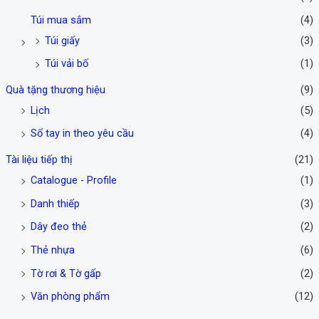
Túi mua sắm
(4)
Túi giấy
(3)
Túi vải bố
(1)
Quà tặng thương hiệu
(9)
Lịch
(5)
Sổ tay in theo yêu cầu
(4)
Tài liệu tiếp thị
(21)
Catalogue - Profile
(1)
Danh thiếp
(3)
Dây đeo thẻ
(2)
Thẻ nhựa
(6)
Tờ rơi & Tờ gấp
(2)
Văn phòng phẩm
(12)