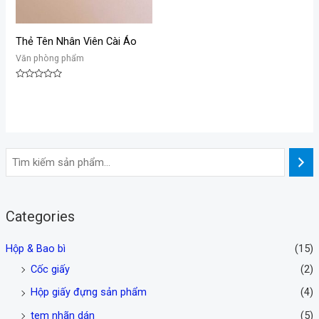
Thẻ Tên Nhân Viên Cài Áo
Văn phòng phẩm
Được
xếp
hạng
0
5
sao
Categories
Hộp & Bao bì
(15)
Cốc giấy
(2)
Hộp giấy đựng sản phẩm
(4)
tem nhãn dán
(5)