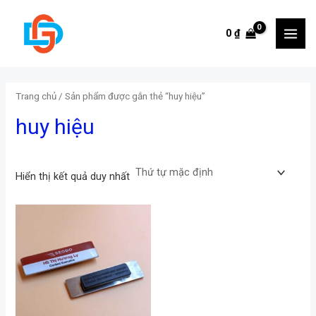
Skip
to
0
₫
MAI
content
MEN
Trang chủ
/ Sản phẩm được gắn thẻ “huy hiệu”
huy hiệu
Hiển thị kết quả duy nhất